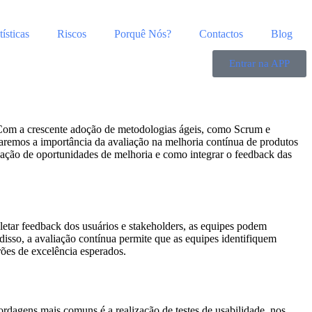
tísticas
Riscos
Porquê Nós?
Contactos
Blog
Entrar na APP
s. Com a crescente adoção de metodologias ágeis, como Scrum e
raremos a importância da avaliação na melhoria contínua de produtos
ficação de oportunidades de melhoria e como integrar o feedback das
etar feedback dos usuários e stakeholders, as equipes podem
disso, a avaliação contínua permite que as equipes identifiquem
rões de excelência esperados.
rdagens mais comuns é a realização de testes de usabilidade, nos