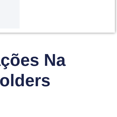
ações Na
olders