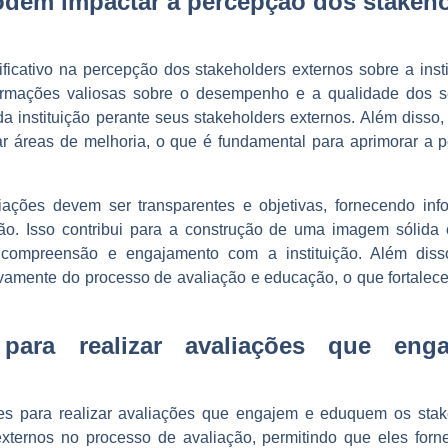
dem impactar a percepção dos stakeho
ficativo na percepção dos stakeholders externos sobre a inst
formações valiosas sobre o desempenho e a qualidade dos ser
a instituição perante seus stakeholders externos. Além disso,
car áreas de melhoria, o que é fundamental para aprimorar a 
liações devem ser transparentes e objetivas, fornecendo inf
ão. Isso contribui para a construção de uma imagem sólida 
compreensão e engajamento com a instituição. Além diss
ivamente do processo de avaliação e educação, o que fortalece 
es para realizar avaliações que e
azes para realizar avaliações que engajem e eduquem os st
 externos no processo de avaliação, permitindo que eles for