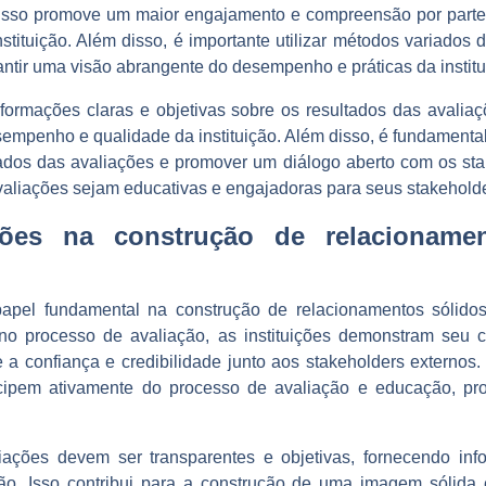
. Isso promove um maior engajamento e compreensão por parte
nstituição. Além disso, é importante utilizar métodos variados
rantir uma visão abrangente do desempenho e práticas da institu
informações claras e objetivas sobre os resultados das avalia
mpenho e qualidade da instituição. Além disso, é fundamenta
ltados das avaliações e promover um diálogo aberto com os sta
avaliações sejam educativas e engajadoras para seus stakeholde
ções na construção de relacioname
el fundamental na construção de relacionamentos sólidos
 no processo de avaliação, as instituições demonstram seu
e a confiança e credibilidade junto aos stakeholders externos
ticipem ativamente do processo de avaliação e educação, 
liações devem ser transparentes e objetivas, fornecendo inf
ão. Isso contribui para a construção de uma imagem sólida 