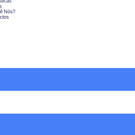
sticas
s
ê Nós?
ctos