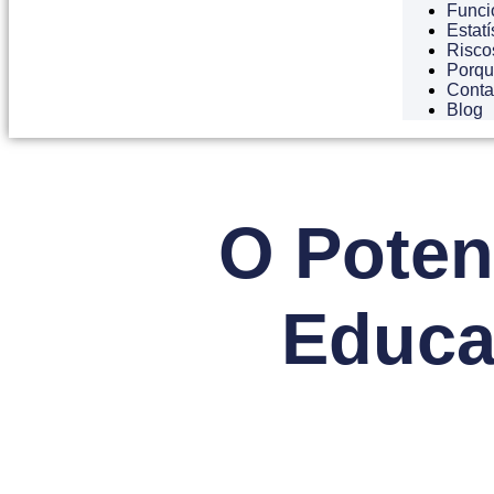
Funci
Estatí
Risco
Porqu
Conta
Blog
O Poten
Educa