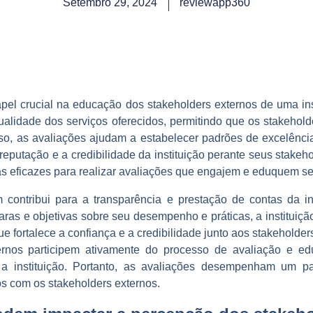
Setembro 29, 2024
reviewapp360
l crucial na educação dos stakeholders externos de uma inst
alidade dos serviços oferecidos, permitindo que os stakeho
sso, as avaliações ajudam a estabelecer padrões de excelência
eputação e a credibilidade da instituição perante seus stakeho
ias eficazes para realizar avaliações que engajem e eduquem se
contribui para a transparência e prestação de contas da in
laras e objetivas sobre seu desempenho e práticas, a institu
ue fortalece a confiança e a credibilidade junto aos stakeholder
ernos participem ativamente do processo de avaliação e 
 instituição. Portanto, as avaliações desempenham um pa
s com os stakeholders externos.