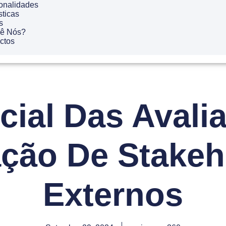
onalidades
sticas
s
ê Nós?
ctos
cial Das Avali
ção De Stakeh
Externos