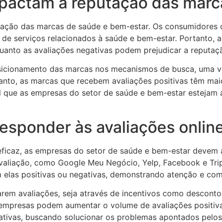
mpactam a reputação das marc
utação das marcas de saúde e bem-estar. Os consumidores 
de serviços relacionados à saúde e bem-estar. Portanto, a
nto as avaliações negativas podem prejudicar a reputação 
osicionamento das marcas nos mecanismos de busca, uma v
tanto, as marcas que recebem avaliações positivas têm maio
l que as empresas do setor de saúde e bem-estar estejam a
responder às avaliações onlin
eficaz, as empresas do setor de saúde e bem-estar devem a
valiação, como Google Meu Negócio, Yelp, Facebook e Trip
am elas positivas ou negativas, demonstrando atenção e co
ixarem avaliações, seja através de incentivos como descon
empresas podem aumentar o volume de avaliações positivas
ativas, buscando solucionar os problemas apontados pelos