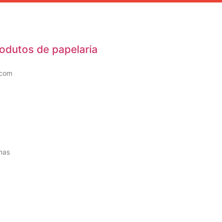
rodutos de papelaria
 com
mas