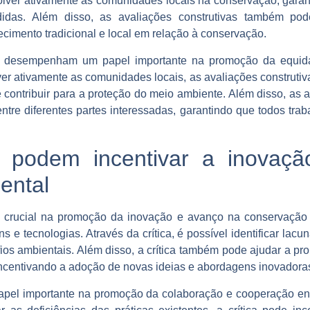
nvolver ativamente as comunidades locais na conservação, gara
idas. Além disso, as avaliações construtivas também p
imento tradicional e local em relação à conservação.
m desempenham um papel importante na promoção da equid
ver ativamente as comunidades locais, as avaliações construti
contribuir para a proteção do meio ambiente. Além disso, as 
entre diferentes partes interessadas, garantindo que todos tra
s podem incentivar a inovaç
ental
crucial na promoção da inovação e avanço na conservação am
e tecnologias. Através da crítica, é possível identificar lacun
ios ambientais. Além disso, a crítica também pode ajudar a pr
incentivando a adoção de novas ideias e abordagens inovadora
el importante na promoção da colaboração e cooperação entr