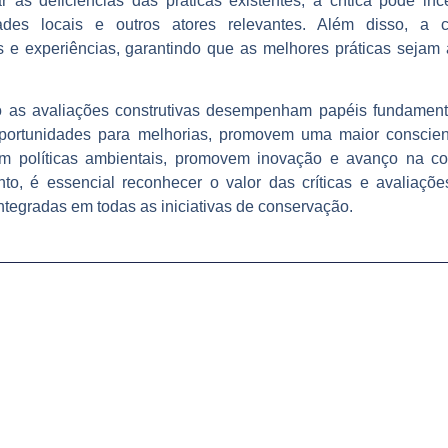
as deficiências das práticas existentes, a crítica pode incen
ades locais e outros atores relevantes. Além disso, a 
 e experiências, garantindo que as melhores práticas seja
to as avaliações construtivas desempenham papéis fundament
oportunidades para melhorias, promovem uma maior conscien
m políticas ambientais, promovem inovação e avanço na c
to, é essencial reconhecer o valor das críticas e avaliaçõ
ntegradas em todas as iniciativas de conservação.