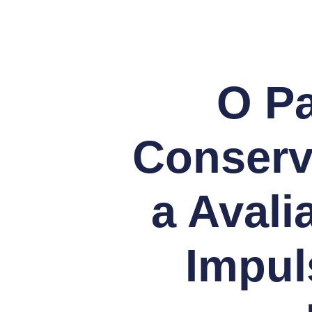
O Pa
Conserv
a Avali
Impul