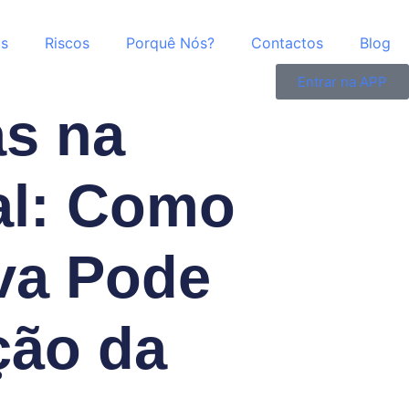
as
Riscos
Porquê Nós?
Contactos
Blog
Entrar na APP
as na
al: Como
iva Pode
ção da