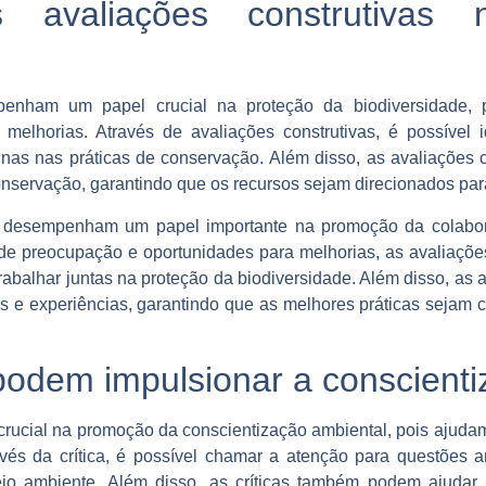
 avaliações construtivas 
penham um papel crucial na proteção da biodiversidade, p
elhorias. Através de avaliações construtivas, é possível i
nas nas práticas de conservação. Além disso, as avaliações
a conservação, garantindo que os recursos sejam direcionados p
m desempenham um papel importante na promoção da colabo
s de preocupação e oportunidades para melhorias, as avaliaçõe
trabalhar juntas na proteção da biodiversidade. Além disso, as
s e experiências, garantindo que as melhores práticas sejam 
podem impulsionar a conscient
rucial na promoção da conscientização ambiental, pois ajudam
vés da crítica, é possível chamar a atenção para questões a
io ambiente. Além disso, as críticas também podem ajudar