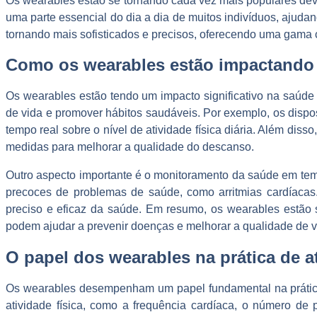
Os wearables estão se tornando cada vez mais populares devi
uma parte essencial do dia a dia de muitos indivíduos, ajud
tornando mais sofisticados e precisos, oferecendo uma gama c
Como os wearables estão impactando 
Os wearables estão tendo um impacto significativo na saúde
de vida e promover hábitos saudáveis. Por exemplo, os dispo
tempo real sobre o nível de atividade física diária. Além di
medidas para melhorar a qualidade do descanso.
Outro aspecto importante é o monitoramento da saúde em temp
precoces de problemas de saúde, como arritmias cardíaca
preciso e eficaz da saúde. Em resumo, os wearables estão
podem ajudar a prevenir doenças e melhorar a qualidade de v
O papel dos wearables na prática de 
Os wearables desempenham um papel fundamental na prática 
atividade física, como a frequência cardíaca, o número de