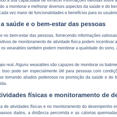
do à sua capacidade de fornecer informações valiosas sobre a 
ando a monitorar e melhorar diversos aspectos da saúde e do be
ada vez maior de funcionalidades e benefícios para os usuário
a saúde e o bem-estar das pessoas
 e no bem-estar das pessoas, fornecendo informações valiosa
sitivos de monitoramento de atividade física podem incentivar
sso, os wearables também podem monitorar a qualidade do sono,
o real. Alguns wearables são capazes de monitorar os batiment
s. Isso pode ser especialmente útil para pessoas com condi
 se tornando aliados poderosos na promoção da saúde e do b
ida.
atividades físicas e monitoramento de
de atividades físicas e no monitoramento do desempenho esp
 passos dados, a distância percorrida e as calorias queimada