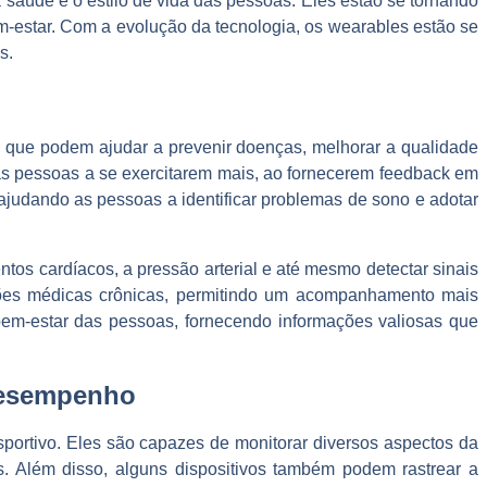
saúde e o estilo de vida das pessoas. Eles estão se tornando
m-estar. Com a evolução da tecnologia, os wearables estão se
s.
s que podem ajudar a prevenir doenças, melhorar a qualidade
 as pessoas a se exercitarem mais, ao fornecerem feedback em
 ajudando as pessoas a identificar problemas de sono e adotar
os cardíacos, a pressão arterial e até mesmo detectar sinais
ções médicas crônicas, permitindo um acompanhamento mais
em-estar das pessoas, fornecendo informações valiosas que
 desempenho
ortivo. Eles são capazes de monitorar diversos aspectos da
s. Além disso, alguns dispositivos também podem rastrear a