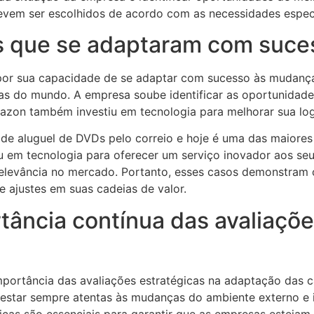
 devem ser escolhidos de acordo com as necessidades espe
s que se adaptaram com suc
por sua capacidade de se adaptar com sucesso às mudan
tas do mundo. A empresa soube identificar as oportunidades
mazon também investiu em tecnologia para melhorar sua logí
de aluguel de DVDs pelo correio e hoje é uma das maiore
u em tecnologia para oferecer um serviço inovador aos seu
ua relevância no mercado. Portanto, esses casos demonstr
 ajustes em suas cadeias de valor.
rtância contínua das avaliaçõ
mportância das avaliações estratégicas na adaptação das 
estar sempre atentas às mudanças do ambiente externo e i
égicas são essenciais para garantir que as empresas este